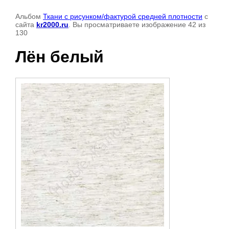
Альбом
Ткани с рисунком/фактурой средней плотности
с
сайта
kr2000.ru
. Вы просматриваете изображение 42 из
130
Лён белый