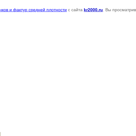
нков и фактур средней плотности
с сайта
kr2000.ru
. Вы просматрив