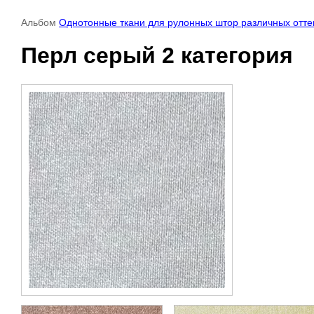
Альбом
Однотонные ткани для рулонных штор различных отте
Перл серый 2 категория